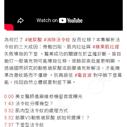
為何打了
#玻尿酸
#消除法令紋
反而位移？本集解析法
令紋的三大成因：骨骼凹陷、肌肉拉扯與
#蘋果肌拉提
失敗導致的下垂 。醫美成功的關鍵在於正確診斷，盲目
施打一般填充物可能導致位移，使臉部高低差更明顯 。
透過國際研究的動態玻尿酸或筋膜填充新解法，才能精
準改善紋路而不僵硬 。別再誤信
#電音波
對中臉下垂萬
能，找回自然立體感要對症下藥。
0:00
美女醫師進廠維修機密首度曝光
1:43
法令紋分哪幾型？
3:32
肌肉型法令紋的處理方式
5:32
筋膜VS動態玻尿酸 該如何選擇！？
7:37
下垂型法令紋