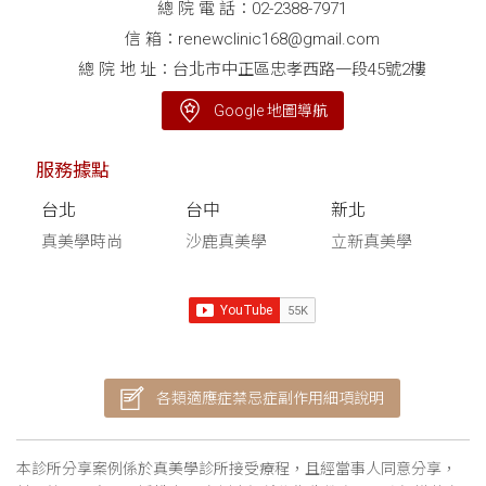
總 院 電 話：
02-2388-7971
信 箱：
renewclinic168@gmail.com
總 院 地 址：台北市中正區忠孝西路一段45號2樓
Google 地圖導航
服務據點
台北
台中
新北
真美學時尚
沙鹿真美學
立新真美學
各類適應症禁忌症副作用細項說明
本診所分享案例係於真美學診所接受療程，且經當事人同意分享，