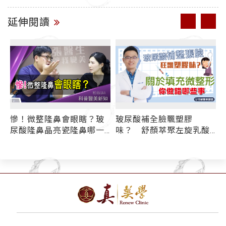
延伸閱讀
慘！微整隆鼻會眼瞎？玻
玻尿酸補全臉飄塑膠
尿酸隆鼻晶亮瓷隆鼻哪一
味？ 舒顏萃聚左旋乳酸
種失明風險高？
(俗稱童妍針)/晶亮瓷/膠原
蛋白增生劑各種填充微整
注射適用部位懶人包