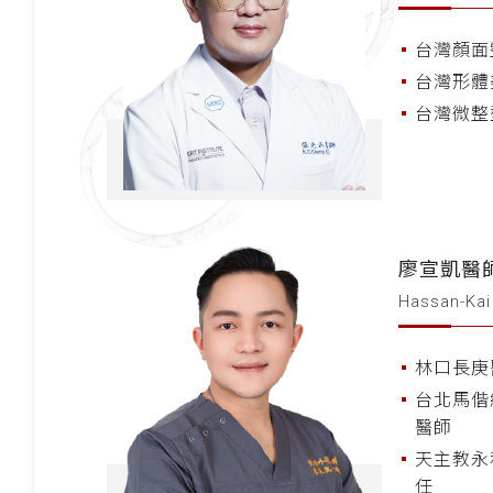
台灣顏面
台灣形體
台灣微整
廖宣凱醫
Hassan-Kai
林口長庚
台北馬偕
醫師
天主教永
任