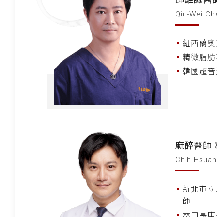
Qiu-Wei Ch
紐西蘭奧
精微脂肪
韓國超音
麻醉醫師
Chih-Hsua
新北市立
師
林口長庚