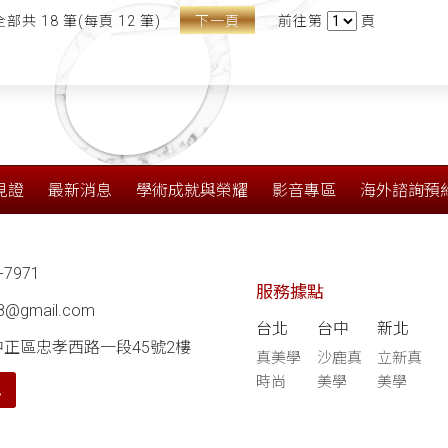
全部共 18 筆(每頁 12 筆)
下一頁
前往第
頁
見證
最新消息
學術成就與榮耀
影音專區
海外諮詢預
-7971
服務據點
68@gmail.com
台北
台中
新北
中正區忠孝西路一段45號2樓
真美學
沙鹿真
立新真
時尚
美學
美學
航