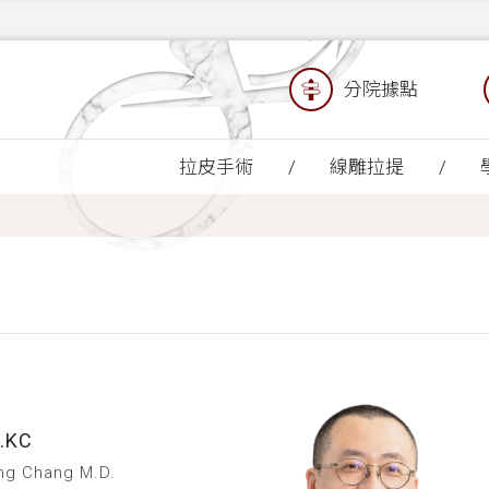
分院據點
拉皮手術
線雕拉提
.KC
ng Chang M.D.