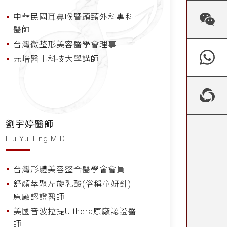
中華民國耳鼻喉暨頭頸外科專科
醫師
台灣微整形美容醫學會理事
元培醫事科技大學講師
劉宇婷醫師
Liu-Yu Ting M.D.
台灣形體美容整合醫學會會員
舒顏萃聚左旋乳酸(俗稱童妍針)
原廠認證醫師
美國音波拉提Ulthera原廠認證醫
師