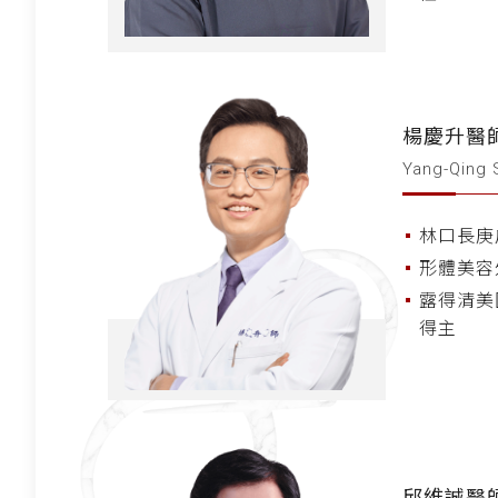
楊慶升醫
Yang-Qing 
林口長庚
形體美容
露得清美
得主
邱維誠醫