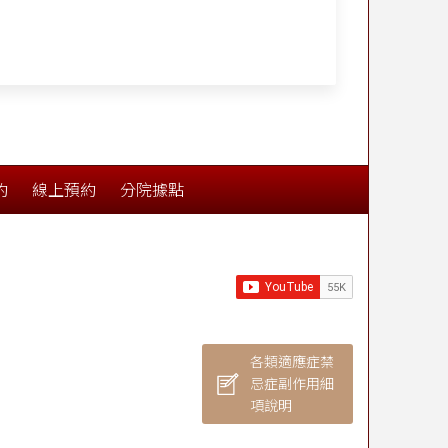
約
線上預約
分院據點
各類適應症禁
忌症副作用細
項說明