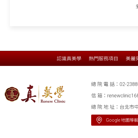
認識真美學
熱門服務項目
美麗
總 院 電 話：
02-2388
信 箱：
renewclinic1
總 院 地 址：台北市
Google 地圖導