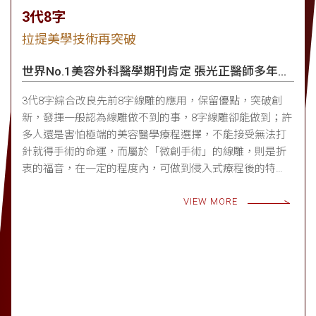
3代8字
拉提美學技術再突破
世界No.1美容外科醫學期刊肯定 張光正醫師多年研
究
3代8字綜合改良先前8字線雕的應用，保留優點，突破創
新，發揮一般認為線雕做不到的事，8字線雕卻能做到；許
多人還是害怕極端的美容醫學療程選擇，不能接受無法打
針就得手術的命運，而屬於「微創手術」的線雕，則是折
衷的福音，在一定的程度內，可做到侵入式療程後的特
點；而「3代8字」，更是為了這個動機而存在。
VIEW MORE