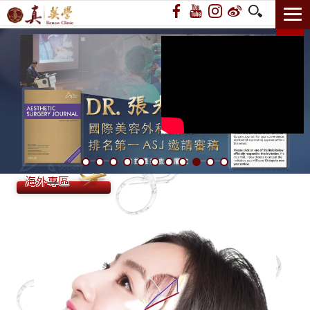
14週年 赫本頸闊雙向拉
海外專區