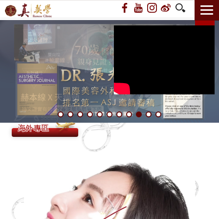
14週年 赫本頸闊雙向拉
海外專區