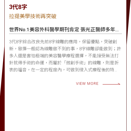
3代8字
拉提美學技術再突破
世界No.1美容外科醫學期刊肯定 張光正醫師多年研
究
3代8字綜合改良先前8字線雕的應用，保留優點，突破創
新，發揮一般認為線雕做不到的事，8字線雕卻能做到；許
多人還是害怕極端的美容醫學療程選擇，不能接受無法打
針就得手術的命運，而屬於「微創手術」的線雕，則是折
衷的福音，在一定的程度內，可做到侵入式療程後的特
點；而「3代8字」，更是為了這個動機而存在。
VIEW MORE