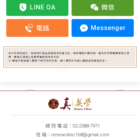
LINE OA
微信
Messenger
電話
本診所案例術前、術後照片皆經患者同意授權刊登，僅作輔助診療說明、衛生教育與醫療知識之使
用，療程前請務必經專業醫師諮詢及評估
※ 療程效果因個人體質不同而有所差異，個人實際狀況請以醫師諮詢建議為主。
總 院 電 話：
02-2388-7971
信 箱：
renewclinic168@gmail.com