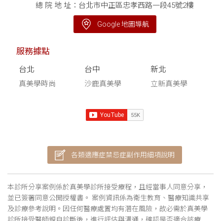
總 院 地 址：台北市中正區忠孝西路一段45號2樓
Google 地圖導航
服務據點
台北
台中
新北
真美學時尚
沙鹿真美學
立新真美學
各類適應症禁忌症副作用細項說明
本診所分享案例係於真美學診所接受療程，且經當事人同意分享，
並已簽署同意公開授權書。 案例資訊係為衛生教育、醫療知識共享
及診療參考說明。因任何醫療處置均有潛在風險，故必需於真美學
診所接受醫師親自診斷後，進行評估與溝通，確認是否適合該療