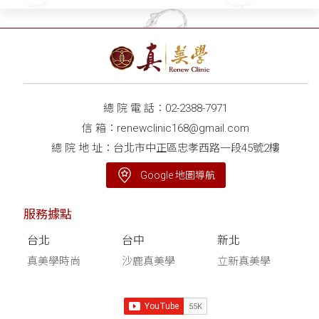
總 院 電 話：
02-2388-7971
信 箱：
renewclinic168@gmail.com
總 院 地 址：台北市中正區忠孝西路一段45號2樓
Google 地圖導航
服務據點
台北
台中
新北
真美學時尚
沙鹿真美學
立新真美學