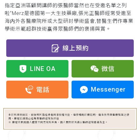
指定亞洲區顧問講師的張醫師當然也在受邀名單之列
啦”Merz是德國第一大生技藥廠,張光正醫師經常受邀至
海内外各醫療院所或大型研討學術盛會,替醫生們作專業
學術示範超群技術赢得眾醫師們的褒揚與賞。
線上預約
LINE OA
微信
Messenger
電話
本診所案例術前、術後照片皆經患者同意授權刊登，僅作輔助診療說明、衛生教育與醫療知識之使
用，療程前請務必經專業醫師諮詢及評估
※ 療程效果因個人體質不同而有所差異，個人實際狀況請以醫師諮詢建議為主。