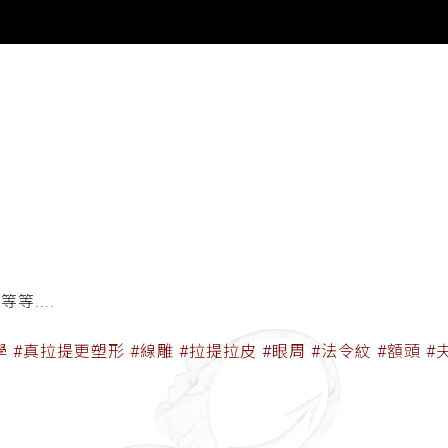
....
 #真拉提更塑形 #線雕 #拉提拉皮 #眼周 #法令紋 #額頭 #