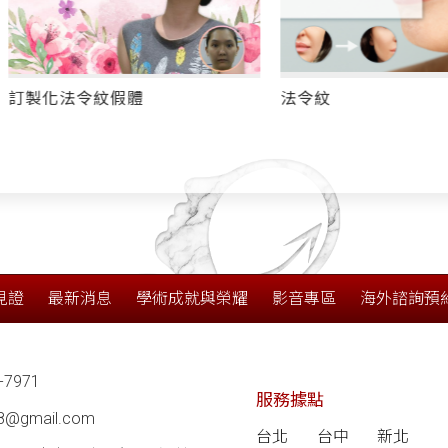
令紋假體
法令紋
見證
最新消息
學術成就與榮耀
影音專區
海外諮詢預
-7971
服務據點
68@gmail.com
台北
台中
新北