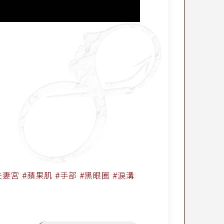
夫妻宮 #蘋果肌 #手部 #黑眼圈 #淚溝