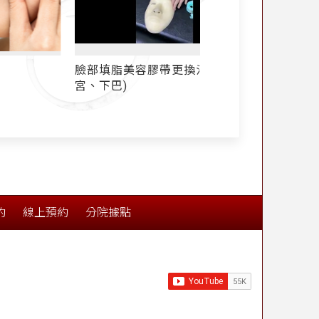
臉部填脂美容膠帶更換法(夫妻
眼下蘋果肌拉提
宮、下巴)
約
線上預約
分院據點