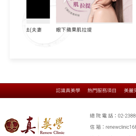
法(夫妻
眼下蘋果肌拉提
訂製化法
認識真美學
熱門服務項目
美麗
總 院 電 話：
02-2388
信 箱：
renewclinic1