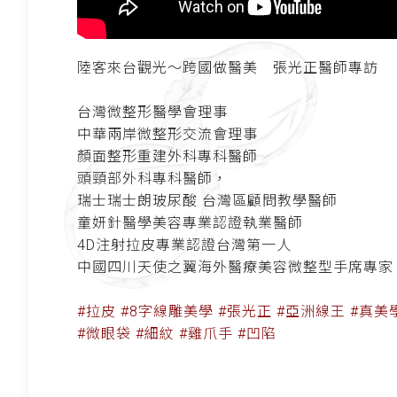
陸客來台觀光～跨國做醫美 張光正醫師專訪
台灣微整形醫學會理事
中華兩岸微整形交流會理事
顏面整形重建外科專科醫師
頭頸部外科專科醫師，
瑞士瑞士朗玻尿酸 台灣區顧問教學醫師
童妍針醫學美容專業認證執業醫師
4D注射拉皮專業認證台灣第一人
中國四川天使之翼海外醫療美容微整型手席專家 等等
#拉皮 #8字線雕美學 #張光正 #亞洲線王 #真美學
#微眼袋 #細紋 #雞爪手 #凹陷