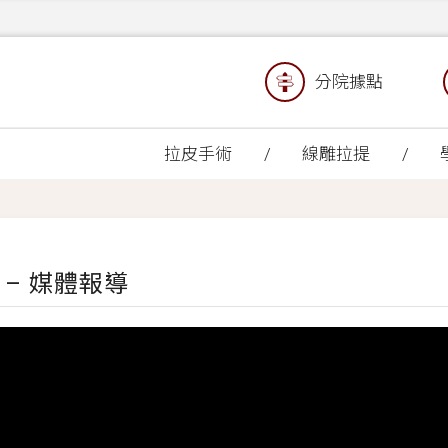
分院據點
拉皮手術
線雕拉提
– 媒體報導