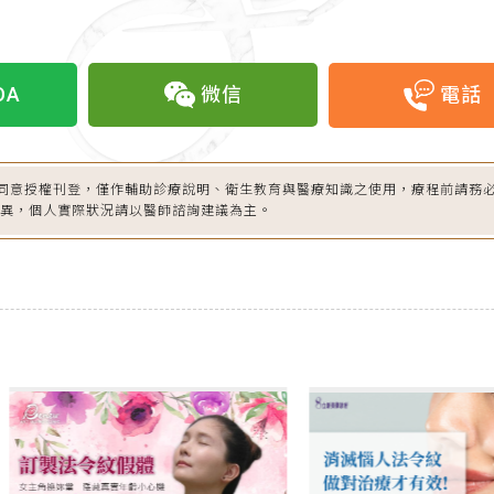
OA
微信
電話
同意授權刊登，僅作輔助診療說明、衛生教育與醫療知識之使用，療程前請務
差異，個人實際狀況請以醫師諮詢建議為主。