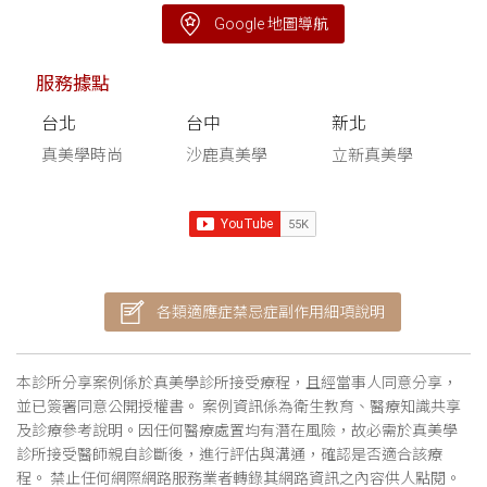
Google 地圖導航
服務據點
台北
台中
新北
真美學時尚
沙鹿真美學
立新真美學
各類適應症禁忌症副作用細項說明
本診所分享案例係於真美學診所接受療程，且經當事人同意分享，
並已簽署同意公開授權書。 案例資訊係為衛生教育、醫療知識共享
及診療參考說明。因任何醫療處置均有潛在風險，故必需於真美學
診所接受醫師親自診斷後，進行評估與溝通，確認是否適合該療
程。 禁止任何網際網路服務業者轉錄其網路資訊之內容供人點閱。