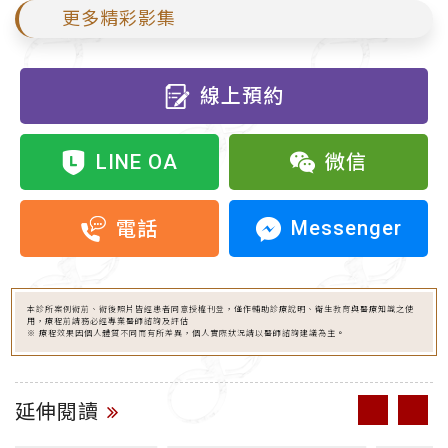
更多精彩影集
線上預約
LINE OA
微信
Messenger
電話
本診所案例術前、術後照片皆經患者同意授權刊登，僅作輔助診療說明、衛生教育與醫療知識之使
用，療程前請務必經專業醫師諮詢及評估
※ 療程效果因個人體質不同而有所差異，個人實際狀況請以醫師諮詢建議為主。
延伸閱讀