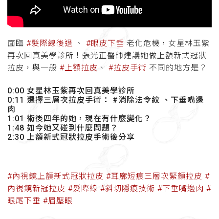
面臨
#髮際線後退
、
#眼皮下垂
老化危機，女星林玉紫
再次回真美學診所！張光正醫師建議她做上額新式冠狀
拉皮
，與一般
#上額拉皮
、
#拉皮手術
不同的地方是？
0:00 女星林玉紫再次回真美學診所
0:11 選擇三層次拉皮手術： #消除法令紋 、下垂嘴邊
肉
1:01 術後四年的她，現在有什麼變化？
1:48 如今她又碰到什麼問題？
2:30 上額新式冠狀拉皮手術後分享
#內視鏡上額新式冠狀拉皮
#耳廓短痕三層次緊顏拉皮
#
內視鏡新冠拉皮
#髮際線
#斜切隱痕技術
#下垂嘴邊肉
#
眼尾下垂
#眉壓眼