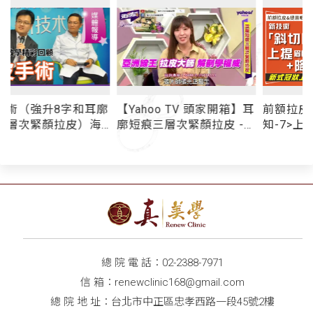
廓
【Yahoo TV 頭家開箱】耳
前額拉皮&提眉眼<須
廓短痕三層次緊顏拉皮 -
知-7>上額拉皮技術革新
媒體報導
「斜切隱痕」 上提鬆弛眉
眼額 同步「調降髮際線」
殲滅抬頭紋/細紋/皺眉紋
額頭年輕化一步到位！
總 院 電 話：
02-2388-7971
信 箱：
renewclinic168@gmail.com
總 院 地 址：台北市中正區忠孝西路一段45號2樓