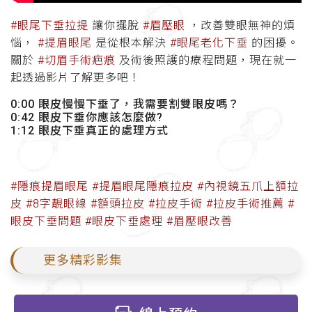
#眼尾下垂拉提
讓你擺脫
#眉壓眼
，改善雙眼無神的煩
惱，
#提眉眼尾
是從根本解決
#眼尾老化下垂
的困擾。
關於
#切眉手術疤痕
及術後照護的療程問題，現在就一
起透過影片了解更多吧！
0:00 眼皮慢慢下垂了，我需要割雙眼皮嗎？
0:42 眼皮下垂你應該怎麼做?
1:12 眼皮下垂真正的處理方式
#隱痕提眉眼尾
#提眉眼尾隱痕拉皮
#內視鏡五爪上額拉
皮
#8字靚眼線
#額頭拉皮
#拉皮手術
#拉皮手術推薦
#
眼皮下垂問題
#眼皮下垂處理
#眉壓眼改善
更多精彩影集