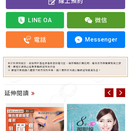
線上預約
LINE OA
微信
Messenger
電話
本診所案例術前、術後照片皆經患者同意授權刊登，僅作輔助診療說明、衛生教育與醫療知識之使
用，療程前請務必經專業醫師諮詢及評估
※ 療程效果因個人體質不同而有所差異，個人實際狀況請以醫師諮詢建議為主。
延伸閱讀