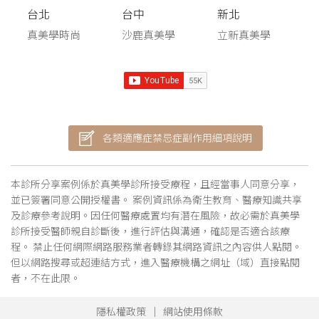
台北
台中
新北
真美學時尚
沙鹿真美學
立新真美學
各類適應症禁忌症副作用細項說明
本診所分享案例係於真美學診所接受療程，且經當事人同意分享，
並已簽署同意公開授權書。 案例資訊係為衛生教育、醫療知識共享
及診療參考說明。因任何醫療處置均有潛在風險，故必需於真美學
診所接受醫師親自診斷後，進行評估與溝通，確認是否適合該療
程。 禁止任何網際網路服務業者轉錄其網路資訊之內容供人點閱。
但以網路搜尋或超連結方式，進入醫療機構之網址（域）直接點閱
者，不在此限。
隱私權政策
網站使用條款