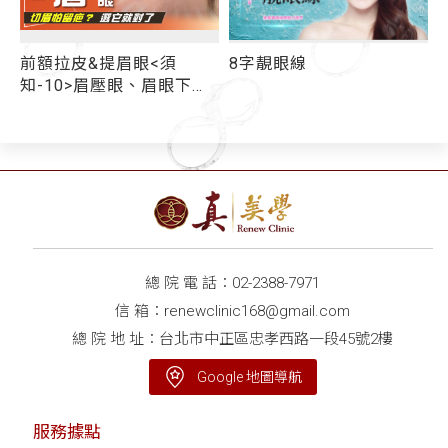
前額拉皮&提眉眼<須
8字靚眼線
額
知-10>眉壓眼、眉眼下垂
留
做切眉手術怕留疤？ 跨筋
膜拉提新技術「隱痕提眉
眼尾」 一招擺脫倒"眉"衰
眼
總 院 電 話：
02-2388-7971
信 箱：
renewclinic168@gmail.com
總 院 地 址：台北市中正區忠孝西路一段45號2樓
Google 地圖導航
服務據點