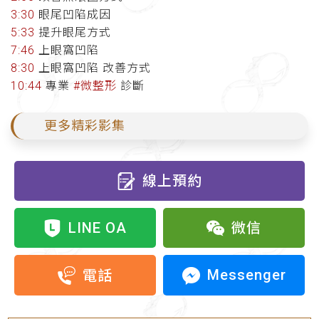
3:30
眼尾凹陷成因
5:33
提升眼尾方式
7:46
上眼窩凹陷
8:30
上眼窩凹陷 改善方式
10:44
專業
#微整形
診斷
更多精彩影集
線上預約
LINE OA
微信
Messenger
電話