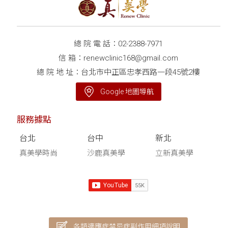
總 院 電 話：
02-2388-7971
信 箱：
renewclinic168@gmail.com
總 院 地 址：台北市中正區忠孝西路一段45號2樓
Google 地圖導航
服務據點
台北
台中
新北
真美學時尚
沙鹿真美學
立新真美學
各類適應症禁忌症副作用細項說明