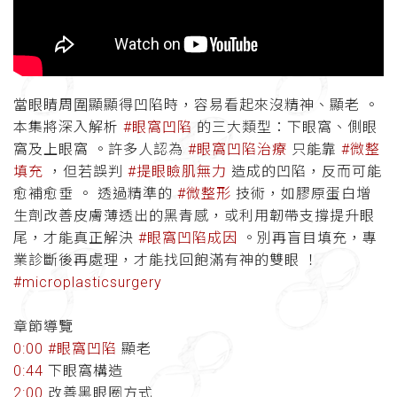
當眼睛周圍顯顯得凹陷時，容易看起來沒精神、顯老 。
本集將深入解析
#眼窩凹陷
的三大類型：下眼窩、側眼
窩及上眼窩 。許多人認為
#眼窩凹陷治療
只能靠
#微整
填充
，但若誤判
#提眼瞼肌無力
造成的凹陷，反而可能
愈補愈垂 。 透過精準的
#微整形
技術，如膠原蛋白增
生劑改善皮膚薄透出的黑青感，或利用韌帶支撐提升眼
尾，才能真正解決
#眼窩凹陷成因
。別再盲目填充，專
業診斷後再處理，才能找回飽滿有神的雙眼 ！
#microplasticsurgery
章節導覽
0:00
#眼窩凹陷
顯老
0:44
下眼窩構造
2:00
改善黑眼圈方式