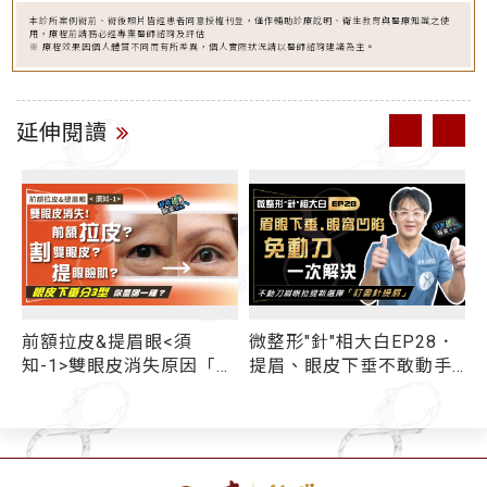
本診所案例術前、術後照片皆經患者同意授權刊登，僅作輔助診療說明、衛生教育與醫療知識之使
用，療程前請務必經專業醫師諮詢及評估
※ 療程效果因個人體質不同而有所差異，個人實際狀況請以醫師諮詢建議為主。
延伸閱讀
．
前額拉皮&提眉眼<須
微整形"針"相大白EP28．
袋
知-1>雙眼皮消失原因「有
提眉、眼皮下垂不敢動手
這些」...眼皮下垂有3類型
術？ 電音波眼皮拉提超無
你是哪一種？ 上額拉皮/
感... 眉眼下垂、眉壓眼、
割雙眼皮/提眼瞼肌 選哪
上眼窩凹陷 有「它」免動
一個才對？
刀一次解決！