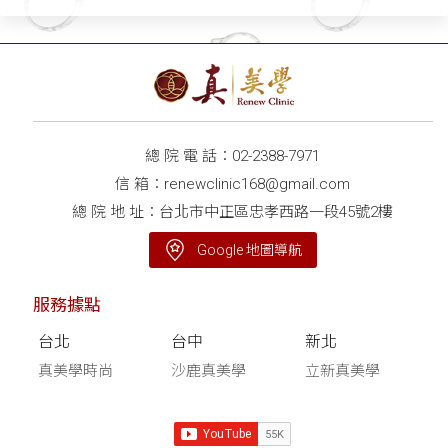
型木偶紋 你是哪一種？
膜拉提新技術「隱痕提眉
眼尾」 一招擺脫倒"眉"衰
眼
總 院 電 話：
02-2388-7971
信 箱：
renewclinic168@gmail.com
總 院 地 址：台北市中正區忠孝西路一段45號2樓
Google 地圖導航
服務據點
台北
台中
新北
真美學時尚
沙鹿真美學
立新真美學