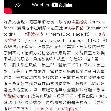
許多人發現，隨著年齡增長，眼尾的
#魚尾紋
（crow’s
feet） 變得越來越明顯，甚至連
#肉毒桿菌
（botulinum
toxin） 、
#電波拉皮
（ThermaCool Facelift） 、
#音
波拉提
（High-intensity focused ultrasound, HIFU） 都
沒辦法完全改善，這是為什麼呢？其實，魚尾紋的形成
原因不同，治療方式也必須因應對策，才能真正有效撫
平歲月的痕跡！魚尾紋的3大類型，你是哪一種？第一
型：肌肉型魚尾紋、第二型：鬆弛下垂型魚尾紋、第三
型：流失凹陷型魚尾紋，當眼周的脂肪和膠原蛋白大量
流失，形成較深的靜態紋路時，單靠肉毒或拉提效果有
限。魚尾紋不是只有打肉毒這麼簡單！眼周老化問題通
常是多方面的，單一療程可能無法全面解決問題。想
#
除皺紋wrinkle
改善魚尾紋、眼尾下垂、眼周凹陷，應先
確認自己的紋路類型，再選擇適合的醫美療程！（更多
眼周抗老方案：
https://reurl.cc/Dq9yVj
）