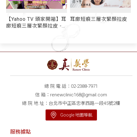
廓
【Yahoo TV 頭家開箱】耳
耳廓短痕三層次緊顏拉皮
廓短痕三層次緊顏拉皮 -
媒體報導
因
總 院 電 話：
02-2388-7971
信 箱：
renewclinic168@gmail.com
總 院 地 址：台北市中正區忠孝西路一段45號2樓
Google 地圖導航
服務據點