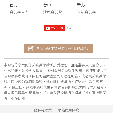
台北
台中
新北
真美學時尚
沙鹿真美學
立新真美學
各類適應症禁忌症副作用細項說明
本診所分享案例係於真美學診所接受療程，且經當事人同意分享，
並已簽署同意公開授權書。 案例資訊係為衛生教育、醫療知識共享
及診療參考說明。因任何醫療處置均有潛在風險，故必需於真美學
診所接受醫師親自診斷後，進行評估與溝通，確認是否適合該療
程。 禁止任何網際網路服務業者轉錄其網路資訊之內容供人點閱。
但以網路搜尋或超連結方式，進入醫療機構之網址（域）直接點閱
者，不在此限。
隱私權政策
網站使用條款