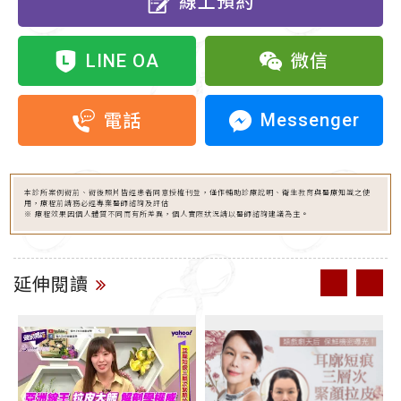
線上預約
LINE OA
微信
Messenger
電話
本診所案例術前、術後照片皆經患者同意授權刊登，僅作輔助診療說明、衛生教育與醫療知識之使
用，療程前請務必經專業醫師諮詢及評估
※ 療程效果因個人體質不同而有所差異，個人實際狀況請以醫師諮詢建議為主。
延伸閱讀