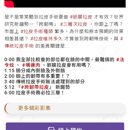
是不是常常聽到拉皮手術要做
#筋膜拉皮
才有效？世界
研究新趨勢─「跨韌帶」
#三層次拉皮
，你跟上了嗎？
市面上
#拉皮手術種類
繁多，為什麼和原本預期的效果
相差甚遠？
#拉皮維持多久
才算做到跨韌帶技術，與
#
傳統拉皮手術
的差異關鍵是....
0:00 我全部比較垂的部位都在臉的中間，
最難搞的
#法
令紋
、
#嘴邊肉
，筋膜拉皮會有用嗎？
1:15 臉分成內側臉及外側臉
2:00 臉上的韌帶有多重要！？
3:40 傳統拉皮手術無法處理到的部分
5:12
「
#跨韌帶拉皮
」 新趨勢
6:00 拉皮手術務必拉三層！
更多精彩影集