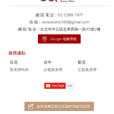
總 院 電 話：
02-2388-7971
信 箱：
renewclinic168@gmail.com
總 院 地 址：台北市中正區忠孝西路一段45號2樓
Google 地圖導航
服務據點
台北
台中
新北
真美學時尚
沙鹿真美學
立新真美學
各類適應症禁忌症副作用細項說明