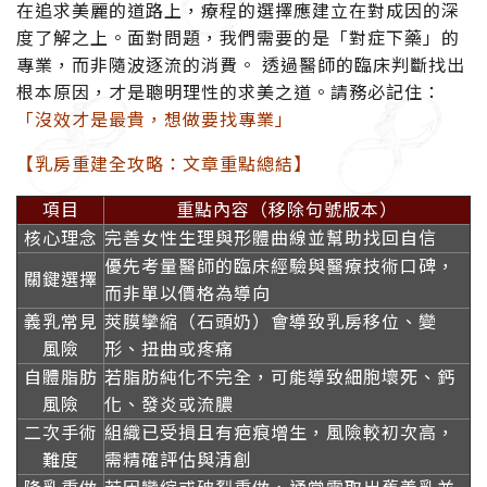
在追求美麗的道路上，療程的選擇應建立在對成因的深
度了解之上。面對問題，我們需要的是「對症下藥」的
專業，而非隨波逐流的消費。 透過醫師的臨床判斷找出
根本原因，才是聰明理性的求美之道。請務必記住：
「沒效才是最貴，想做要找專業」
【乳房重建全攻略：文章重點總結】
項目
重點內容（移除句號版本）
核心理念
完善女性生理與形體曲線並幫助找回自信
優先考量醫師的臨床經驗與醫療技術口碑，
關鍵選擇
而非單以價格為導向
義乳常見
莢膜攣縮（石頭奶）會導致乳房移位、變
風險
形、扭曲或疼痛
自體脂肪
若脂肪純化不完全，可能導致細胞壞死、鈣
風險
化、發炎或流膿
二次手術
組織已受損且有疤痕增生，風險較初次高，
難度
需精確評估與清創