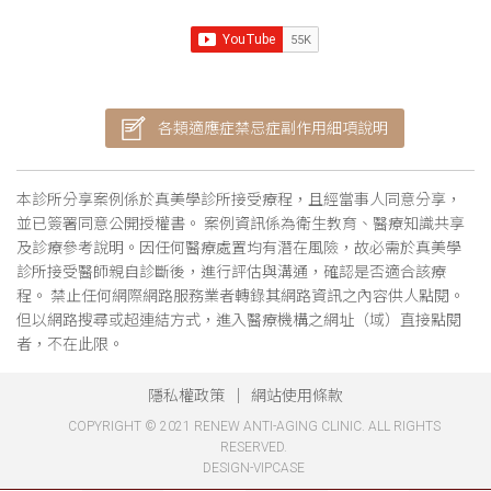
各類適應症禁忌症副作用細項說明
本診所分享案例係於真美學診所接受療程，且經當事人同意分享，
並已簽署同意公開授權書。 案例資訊係為衛生教育、醫療知識共享
及診療參考說明。因任何醫療處置均有潛在風險，故必需於真美學
診所接受醫師親自診斷後，進行評估與溝通，確認是否適合該療
程。 禁止任何網際網路服務業者轉錄其網路資訊之內容供人點閱。
但以網路搜尋或超連結方式，進入醫療機構之網址（域）直接點閱
者，不在此限。
隱私權政策
網站使用條款
COPYRIGHT © 2021 RENEW ANTI-AGING CLINIC. ALL RIGHTS
RESERVED.
DESIGN-VIPCASE