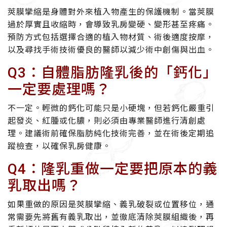
莢膜攣縮是身體對外來植入物產生的保護機制。當莢膜
過於厚實且收縮時，會導致乳房變硬、變形甚至疼痛。
預防方式包括選擇合適的植入物材質、術後適度按摩，
以及尋找手術技術優良的醫師以減少術中創傷與出血。
Q3：自體脂肪隆乳後的「鈣化」
一定要處理嗎？
不一定。輕微的鈣化可能只是小硬塊，但若鈣化嚴重引
起發炎、紅腫或化膿，則必須由專業醫師進行清創處
理。建議術前確保脂肪純化技術完善，並在術後定期追
蹤檢查，以確保乳房健康。
Q4：隆乳重做一定要把原本的義
乳取出嗎？
如果重做的原因是莢膜攣縮、義乳破裂或位置移位，通
常需要先將舊有義乳取出，並徹底清除莢膜組織後，再