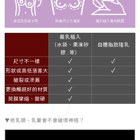
義乳植入
（水袋、果凍矽
自體脂肪隆乳
膠…等）
✓
✓
尺寸不一樣
✓
✓
形狀或高低落差大
✓
破裂或滲漏
✓
更換觸感好的材質
✓
莢膜攣縮、變硬
▼修乳頭、乳暈會不會破壞神經？