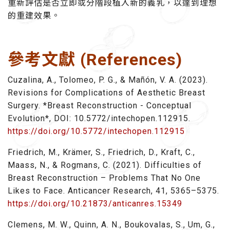
重新評估是否立即或分階段植入新的義乳，以達到理想
的重建效果。
參考文獻 (References)
Cuzalina, A., Tolomeo, P. G., & Mañón, V. A. (2023).
Revisions for Complications of Aesthetic Breast
Surgery. *Breast Reconstruction - Conceptual
Evolution*, DOI: 10.5772/intechopen.112915.
https://doi.org/10.5772/intechopen.112915
Friedrich, M., Krämer, S., Friedrich, D., Kraft, C.,
Maass, N., & Rogmans, C. (2021). Difficulties of
Breast Reconstruction – Problems That No One
Likes to Face. Anticancer Research, 41, 5365–5375.
https://doi.org/10.21873/anticanres.15349
Clemens, M. W., Quinn, A. N., Boukovalas, S., Um, G.,