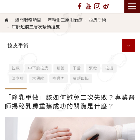
熱門服務項目
年輕化三原則治療
拉皮手術
耳廓短痕三層次緊顏拉皮
拉皮手術
拉皮
中下臉拉皮
鬆弛
下垂
緊緻
拉提
法令紋
木偶紋
嘴邊肉
臉頰凹陷
「隆乳重做」該如何避免二次失敗？專業醫
師揭秘乳房重建成功的關鍵是什麼？