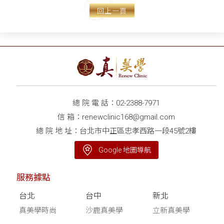
回上一頁
總 院 電 話：
02-2388-7971
信 箱：
renewclinic168@gmail.com
總 院 地 址：台北市中正區忠孝西路一段45號2樓
Google 地圖導航
服務據點
台北
台中
新北
真美學時尚
沙鹿真美學
立新真美學