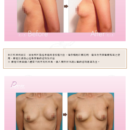
本診所案例術前、術後照片皆經患者同意授權刊登，僅作輔助診療說明、衛生教育與醫療知識之使
用，療程前請務必經專業醫師諮詢及評估
※ 療程效果因個人體質不同而有所差異，個人實際狀況請以醫師諮詢建議為主。