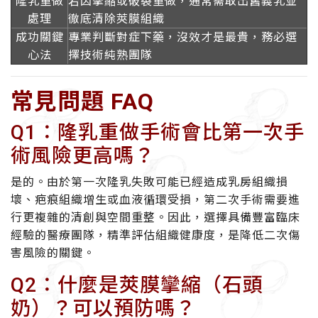
隆乳重做
若因攣縮或破裂重做，通常需取出舊義乳並
處理
徹底清除莢膜組織
成功關鍵
專業判斷對症下藥，沒效才是最貴，務必選
心法
擇技術純熟團隊
常見問題 FAQ
Q1：隆乳重做手術會比第一次手
術風險更高嗎？
是的。由於第一次隆乳失敗可能已經造成乳房組織損
壞、疤痕組織增生或血液循環受損，第二次手術需要進
行更複雜的清創與空間重整。因此，選擇具備豐富臨床
經驗的醫療團隊，精準評估組織健康度，是降低二次傷
害風險的關鍵。
Q2：什麼是莢膜攣縮（石頭
奶）？可以預防嗎？