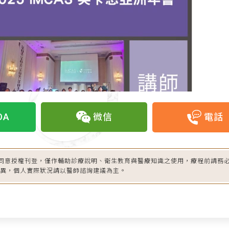
OA
微信
電話
同意授權刊登，僅作輔助診療說明、衛生教育與醫療知識之使用，療程前請務
差異，個人實際狀況請以醫師諮詢建議為主。