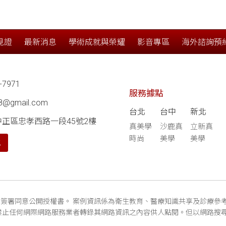
見證
最新消息
學術成就與榮耀
影音專區
海外諮詢預
-7971
服務據點
68@gmail.com
台北
台中
新北
中正區忠孝西路一段45號2樓
真美學
沙鹿真
立新真
時尚
美學
美學
航
簽署同意公開授權書。 案例資訊係為衛生教育、醫療知識共享及診療參
禁止任何網際網路服務業者轉錄其網路資訊之內容供人點閱。但以網路搜