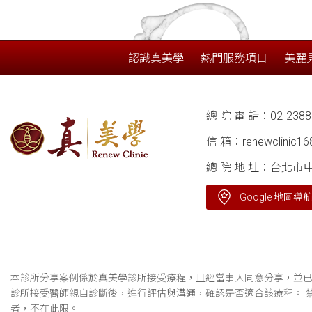
認識真美學
熱門服務項目
美麗
總 院 電 話：
02-2388
信 箱：
renewclinic1
總 院 地 址：台北市
Google 地圖導
本診所分享案例係於真美學診所接受療程，且經當事人同意分享，並已
診所接受醫師親自診斷後，進行評估與溝通，確認是否適合該療程。 
者，不在此限。