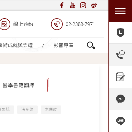
線上預約
02-2388-7971
學術成就與榮耀
影音專區
醫學書籍翻譯
蘋果肌
法令紋
木偶紋