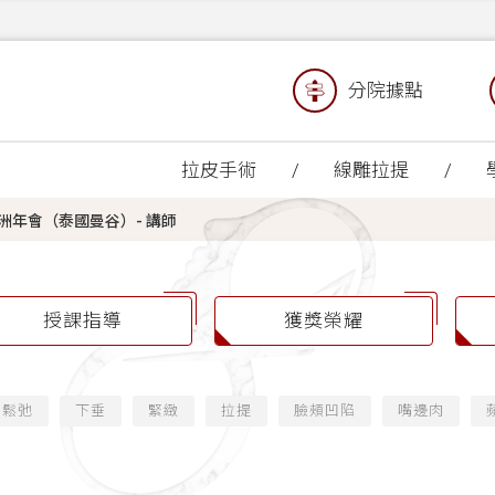
分院據點
拉皮手術
線雕拉提
 英卡思亞洲年會（泰國曼谷）- 講師
授課指導
獲獎榮耀
鬆弛
下垂
緊緻
拉提
臉頰凹陷
嘴邊肉