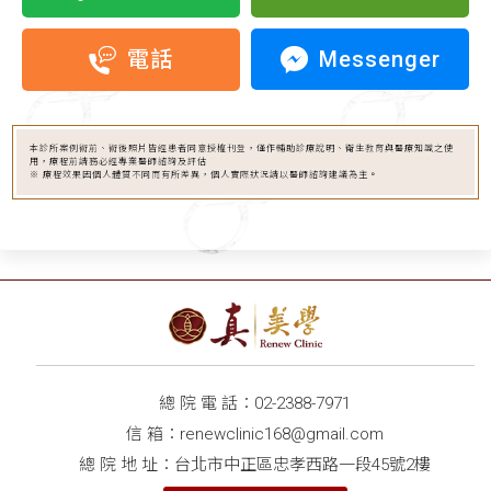
Messenger
電話
本診所案例術前、術後照片皆經患者同意授權刊登，僅作輔助診療說明、衛生教育與醫療知識之使
用，療程前請務必經專業醫師諮詢及評估
※ 療程效果因個人體質不同而有所差異，個人實際狀況請以醫師諮詢建議為主。
總 院 電 話：
02-2388-7971
信 箱：
renewclinic168@gmail.com
總 院 地 址：台北市中正區忠孝西路一段45號2樓