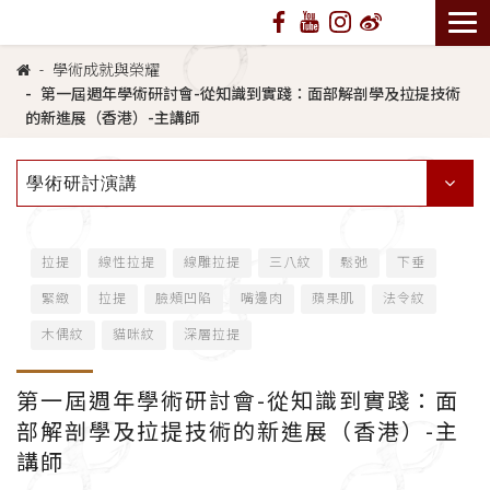
學術成就與榮耀
第一屆週年學術研討會-從知識到實踐：面部解剖學及拉提技術
的新進展（香港）-主講師
學術研討演講
拉提
線性拉提
線雕拉提
三八紋
鬆弛
下垂
緊緻
拉提
臉頰凹陷
嘴邊肉
蘋果肌
法令紋
木偶紋
貓咪紋
深層拉提
第一屆週年學術研討會-從知識到實踐：面
部解剖學及拉提技術的新進展（香港）-主
講師