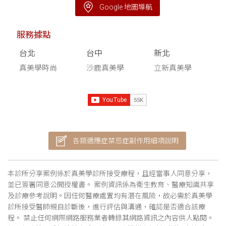
Google 地圖導航
服務據點
台北
台中
新北
真美學時尚
沙鹿真美學
立新真美學
各類適應症禁忌症副作用細項說明
本診所分享案例係於真美學診所接受療程，且經當事人同意分享，
並已簽署同意公開授權書。 案例資訊係為衛生教育、醫療知識共享
及診療參考說明。因任何醫療處置均有潛在風險，故必需於真美學
診所接受醫師親自診斷後，進行評估與溝通，確認是否適合該療
程。 禁止任何網際網路服務業者轉錄其網路資訊之內容供人點閱。