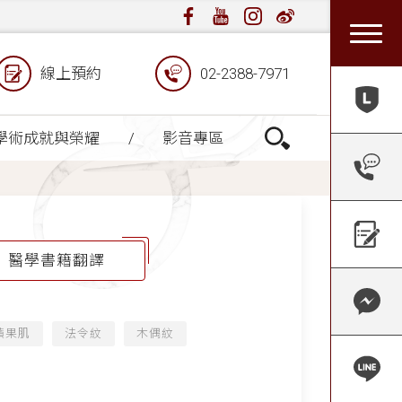
線上預約
02-2388-7971
學術成就與榮耀
影音專區
醫學書籍翻譯
蘋果肌
法令紋
木偶紋