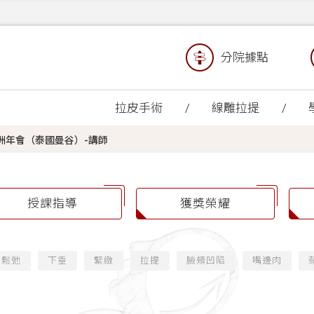
分院據點
拉皮手術
線雕拉提
 英卡思亞洲年會（泰國曼谷）-講師
授課指導
獲獎榮耀
鬆弛
下垂
緊緻
拉提
臉頰凹陷
嘴邊肉