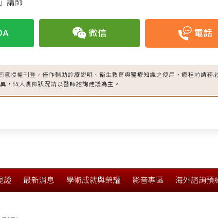
會」講師
OA
微信
電話
同意授權刊登，僅作輔助診療說明、衛生教育與醫療知識之使用，療程前請務
差異，個人實際狀況請以醫師諮詢建議為主。
見證
最新消息
學術成就與榮耀
影音專區
海外諮詢預