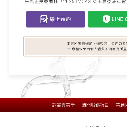
張光正受邀擔任「2026 IMCAS 英卡思亞洲年
線上預約
LINE 
本診所案例術前、術後照片皆經患者
※ 療程效果因個人體質不同而有所
認識真美學
熱門服務項目
美麗