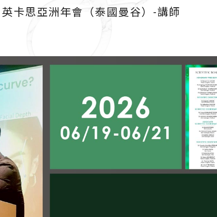
 IMCAS 英卡思亞洲年會（泰國曼谷）-講師