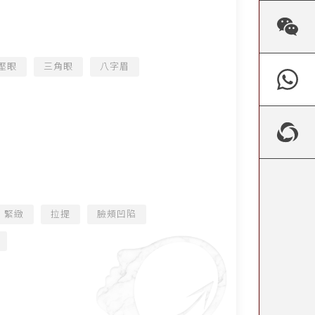
壓眼
三角眼
八字眉
緊緻
拉提
臉頰凹陷