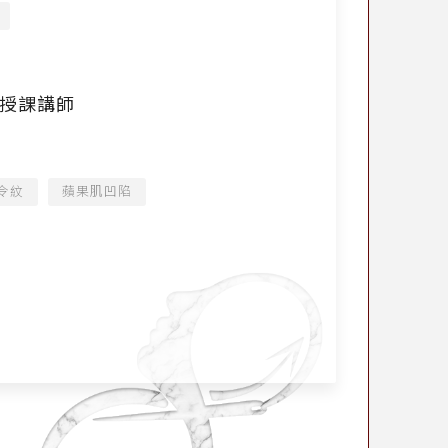
)-授課講師
令紋
蘋果肌凹陷