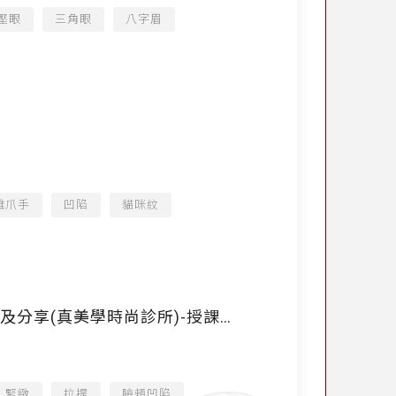
壓眼
三角眼
八字眉
雞爪手
凹陷
貓咪紋
注射建議及分享(真美學時尚診所)-授課
緊緻
拉提
臉頰凹陷