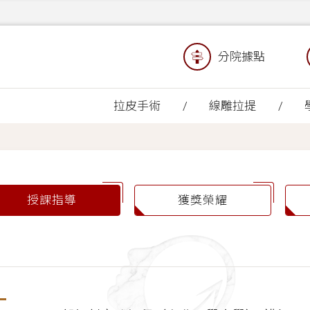
分院據點
拉皮手術
線雕拉提
授課指導
獲獎榮耀