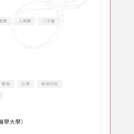
壓眼
三角眼
八字眉
緊緻
拉提
臉頰凹陷
臺北醫學大學）