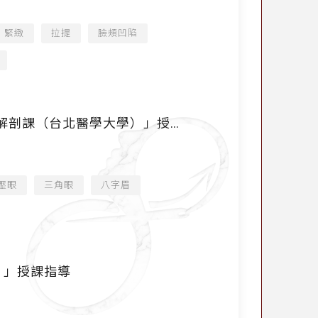
緊緻
拉提
臉頰凹陷
解剖課（台北醫學大學）」授課
壓眼
三角眼
八字眉
）」授課指導