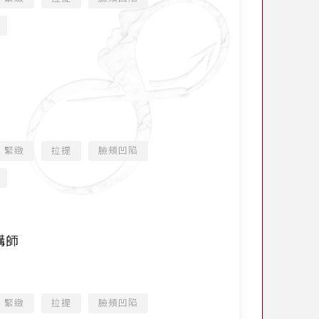
緊緻
拉提
臉頰凹陷
課講師
緊緻
拉提
臉頰凹陷