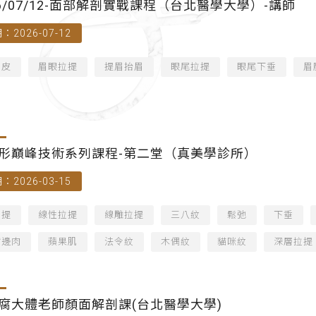
26/07/12-面部解剖實戰課程（台北醫學大學）-講師
：2026-07-12
拉皮
眉眼拉提
提眉抬眉
眼尾拉提
眼尾下垂
眉
形巔峰技術系列課程-第二堂（真美學診所）
：2026-03-15
拉提
線性拉提
線雕拉提
三八紋
鬆弛
下垂
嘴邊肉
蘋果肌
法令紋
木偶紋
貓咪紋
深層拉提
腐大體老師顏面解剖課(台北醫學大學)