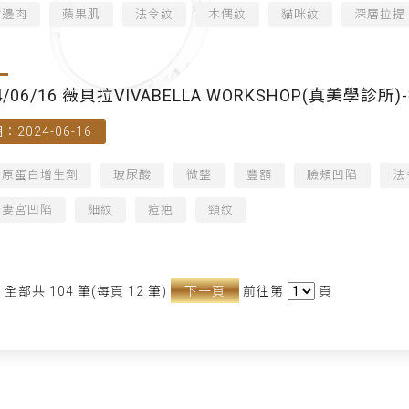
嘴邊肉
蘋果肌
法令紋
木偶紋
貓咪紋
深層拉提
4/06/16 薇貝拉VIVABELLA WORKSHOP(真美學診所
：2024-06-16
膠原蛋白增生劑
玻尿酸
微整
豐額
臉頰凹陷
法
夫妻宮凹陷
細紋
痘疤
頸紋
全部共 104 筆(每頁 12 筆)
下一頁
前往第
頁