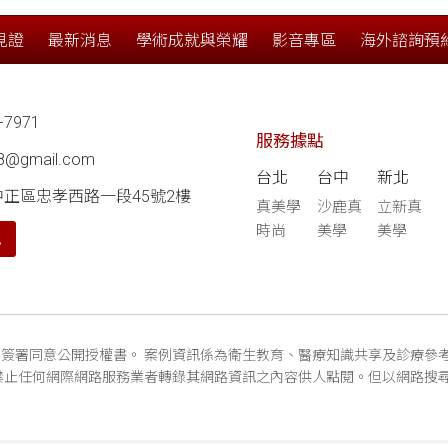
見證
最新消息
學術成就與榮耀
影音專區
海外諮詢預
-7971
服務據點
68@gmail.com
台北
台中
新北
中正區忠孝西路一段45號2樓
真美學
沙鹿真
立新真
時尚
美學
美學
航
簽署同意公開授權書。 案例資訊係為衛生教育、醫療知識共享及診療參
禁止任何網際網路服務業者轉錄其網路資訊之內容供人點閱。但以網路搜