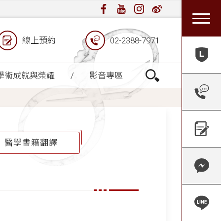
線上預約
02-2388-7971
學術成就與榮耀
影音專區
醫學書籍翻譯