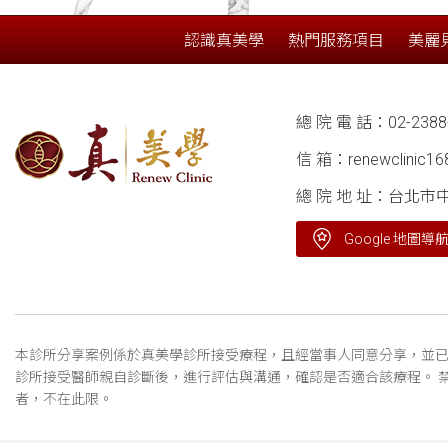
認識真美學
熱門服務項目
美麗
總 院 電 話：
02-2388
信 箱：
renewclinic1
總 院 地 址：台北市
Google 地圖導
本診所分享案例係於真美學診所接受療程，且經當事人同意分享，並已
診所接受醫師親自診斷後，進行評估與溝通，確認是否適合該療程。 
者，不在此限。