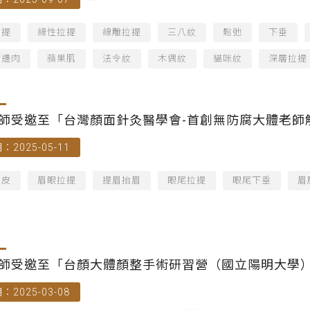
拉提
線性拉提
線雕拉提
三八紋
鬆弛
下垂
嘴邊肉
蘋果肌
法令紋
木偶紋
貓咪紋
深層拉提
師受邀至「台灣顏面針灸醫學會-首創無防腐大體老師
：2025-05-11
拉皮
眉眼拉提
提眉抬眉
眼尾拉提
眼尾下垂
眉
師受邀至「台顏大體顏整手術研習營（國立陽明大學
：2025-03-08