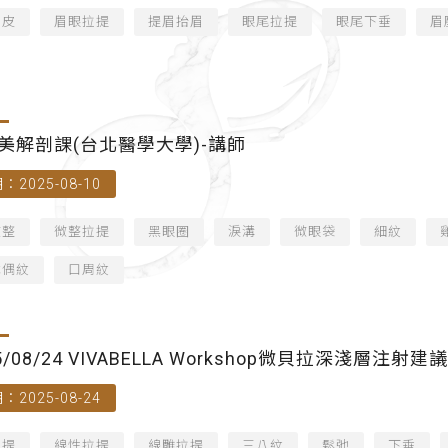
拉皮
眉眼拉提
提眉抬眉
眼尾拉提
眼尾下垂
眉
美解剖課(台北醫學大學)-講師
：2025-08-10
微整
微整拉提
黑眼圈
淚溝
微眼袋
細紋
木偶紋
口周紋
25/08/24 VIVABELLA Workshop微貝拉深淺層
：2025-08-24
拉提
線性拉提
線雕拉提
三八紋
鬆弛
下垂