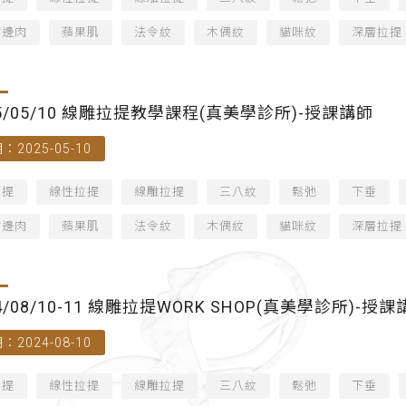
嘴邊肉
蘋果肌
法令紋
木偶紋
貓咪紋
深層拉提
25/05/10 線雕拉提教學課程(真美學診所)-授課講師
：2025-05-10
拉提
線性拉提
線雕拉提
三八紋
鬆弛
下垂
嘴邊肉
蘋果肌
法令紋
木偶紋
貓咪紋
深層拉提
4/08/10-11 線雕拉提WORK SHOP(真美學診所)-授
：2024-08-10
拉提
線性拉提
線雕拉提
三八紋
鬆弛
下垂