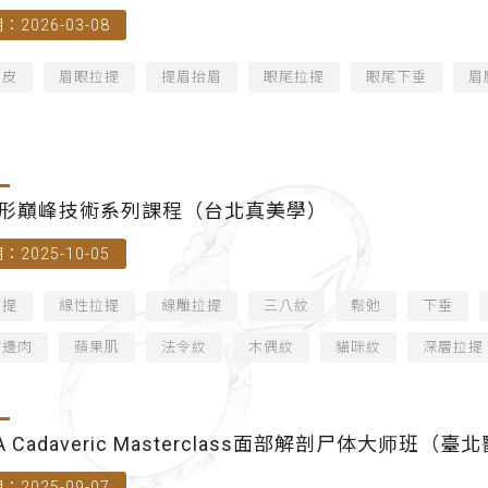
：2026-03-08
拉皮
眉眼拉提
提眉抬眉
眼尾拉提
眼尾下垂
眉
形巔峰技術系列課程（台北真美學）
：2025-10-05
拉提
線性拉提
線雕拉提
三八紋
鬆弛
下垂
嘴邊肉
蘋果肌
法令紋
木偶紋
貓咪紋
深層拉提
A Cadaveric Masterclass面部解剖尸体大师班（
：2025-09-07