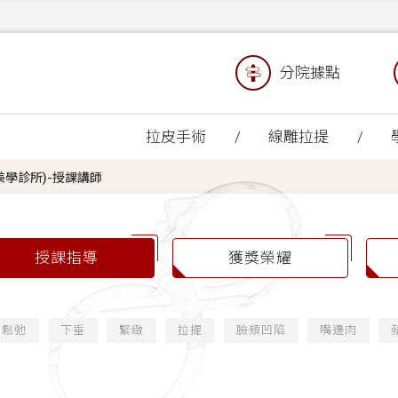
分院據點
拉皮手術
線雕拉提
(真美學診所)-授課講師
授課指導
獲獎榮耀
鬆弛
下垂
緊緻
拉提
臉頰凹陷
嘴邊肉