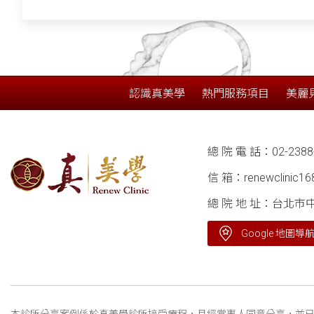
認識真美學
熱門服務項目
美麗
總 院 電 話：
02-2388
信 箱：
renewclinic1
總 院 地 址：台北市
Google 地圖導