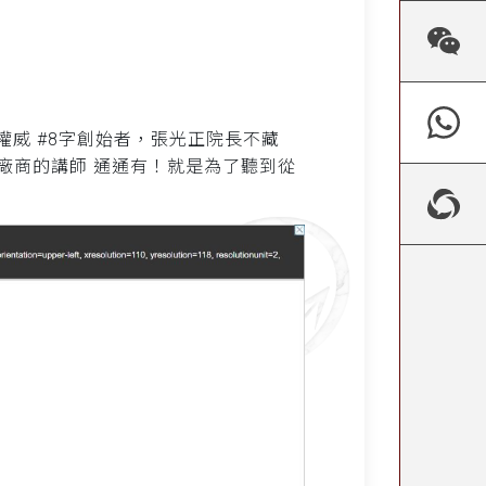
權威 #8字創始者，張光正院長不藏
材廠商的講師 通通有！就是為了聽到從