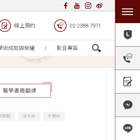
線上預約
02-2388-7971
學術成就與榮耀
影音專區
醫學書籍翻譯
蘋果肌
法令紋
木偶紋