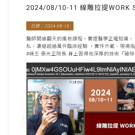
2024/08/10-11 線雕拉提WOR
日期：2024-08-10
醫師間搶翻天的進修課程，實證醫學正確知識， 真
私，濃縮超過萬件臨床經驗 ，實作示範、現場指
#線王 張光正院長 身上習得他深厚的技術『破