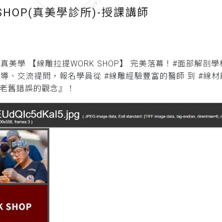
K SHOP(真美學診所)-授課講師
美學 【線雕拉提WORK SHOP】 完美落幕！#面部解剖學
導、交流提問，報名學員從 #線雕經驗豐富的醫師 到 #線
除老舊錯誤的觀念』！