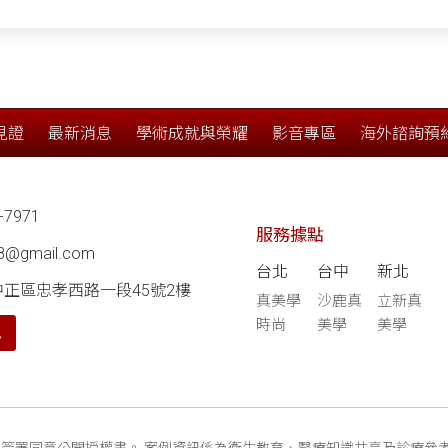
見證
最新消息
學術成就與榮耀
影音專區
海外諮詢預
-7971
服務據點
68@gmail.com
台北
台中
新北
中正區忠孝西路一段45號2樓
真美學
沙鹿真
立新真
時尚
美學
美學
航