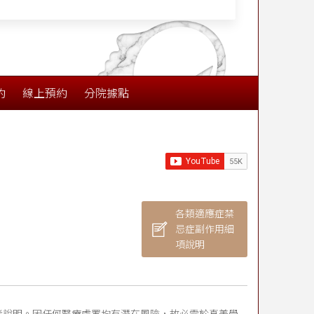
約
線上預約
分院據點
各類適應症禁
忌症副作用細
項說明