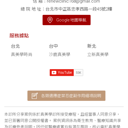
信 箱：
renewclinic168@gmail.com
總 院 地 址：台北市中正區忠孝西路一段45號2樓
Google 地圖導航
服務據點
台北
台中
新北
真美學時尚
沙鹿真美學
立新真美學
各類適應症禁忌症副作用細項說明
本診所分享案例係於真美學診所接受療程，且經當事人同意分享，
並已簽署同意公開授權書。 案例資訊係為衛生教育、醫療知識共享
及診療參考說明。因任何醫療處置均有潛在風險，故必需於真美學