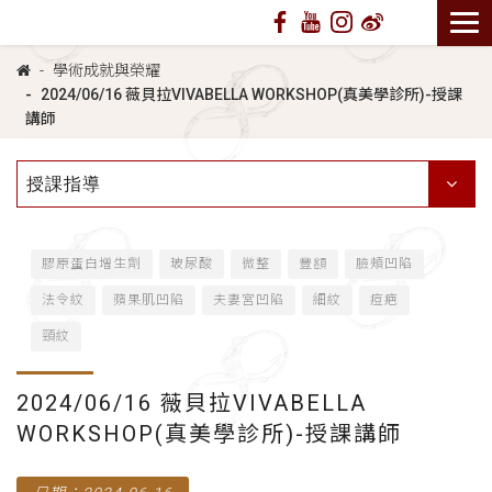
學術成就與榮耀
2024/06/16 薇貝拉VIVABELLA WORKSHOP(真美學診所)-授課
講師
授課指導
膠原蛋白增生劑
玻尿酸
微整
豐額
臉頰凹陷
法令紋
蘋果肌凹陷
夫妻宮凹陷
細紋
痘疤
頸紋
2024/06/16 薇貝拉VIVABELLA
WORKSHOP(真美學診所)-授課講師