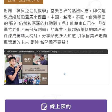
日期：2024-06-16
謝謝「薇貝拉注射教學」當天各界的熱烈回應，即使是
教授經驗涵蓋馬來西亞，中國，越南，泰國，台灣等國
的 張帥 仍然被深深的打動到了呢！能藉由自己在 「精
準抗老化、面部解剖學」的專業，將超過萬例的處理案
件煉成精華大補丹，分享給更多人知道 引領醫美界走向
更瑰麗的未來 張帥 當然義不容辭！
線上預約