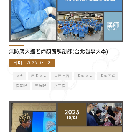
無防腐大體老師顏面解剖課(台北醫學大學)
日期：2026-03-08
拉皮
眉眼拉提
提眉抬眉
眼尾拉提
眼尾下垂
眉壓眼
三角眼
八字眉