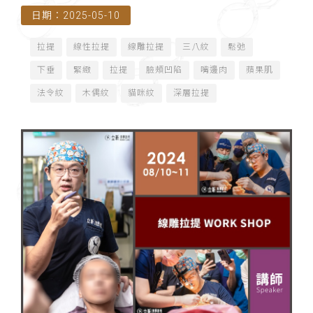
日期：2025-05-10
課講師
拉提
線性拉提
線雕拉提
三八紋
鬆弛
下垂
緊緻
拉提
臉頰凹陷
嘴邊肉
蘋果肌
法令紋
木偶紋
貓咪紋
深層拉提