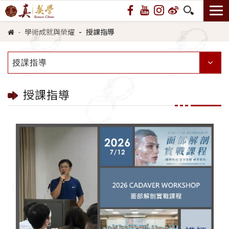
學術成就與榮耀
授課指導
授課指導
授課指導