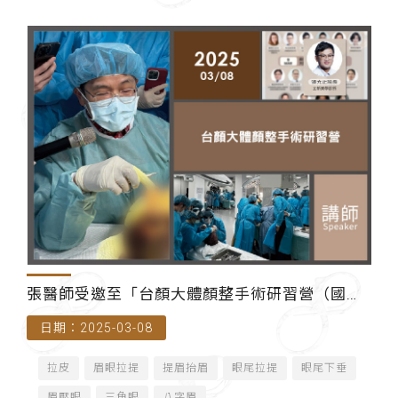
張醫師受邀至「台顏大體顏整手術研習營（國立
日期：2025-03-08
陽明大學）」授課指導
拉皮
眉眼拉提
提眉抬眉
眼尾拉提
眼尾下垂
眉壓眼
三角眼
八字眉