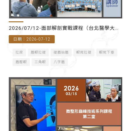
2026/07/12-面部解剖實戰課程（台北醫學大
日期：2026-07-12
學）-講師
拉皮
眉眼拉提
提眉抬眉
眼尾拉提
眼尾下垂
眉壓眼
三角眼
八字眉