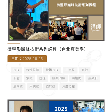
微整形巔峰技術系列課程（台北真美學）
日期：2025-10-05
拉提
線性拉提
線雕拉提
三八紋
鬆弛
下垂
緊緻
拉提
臉頰凹陷
嘴邊肉
蘋果肌
法令紋
木偶紋
貓咪紋
深層拉提