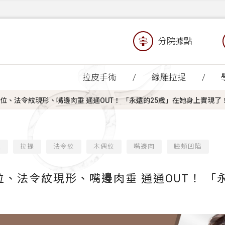
分院據點
拉皮手術
線雕拉提
移位、法令紋現形、嘴邊肉垂 通通OUT！ 「永遠的25歲」在她身上實現了
緻
拉提
法令紋
木偶紋
嘴邊肉
臉頰凹陷
位、法令紋現形、嘴邊肉垂 通通OUT！ 「