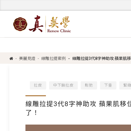
美麗見證
線雕拉提案例
線雕拉提3代8字神助攻 蘋果肌
拉皮
中下臉拉皮
鬆弛
下垂
緊
線雕拉提3代8字神助攻 蘋果肌移
了！