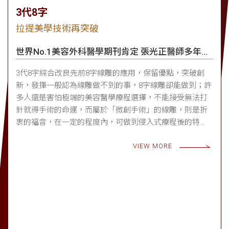
3代8字
拉提美學技術再突破
世界No.1美容外科醫學期刊肯定 張光正醫師多年研
究
3代8字綜合改良先前8字線雕的應用，保留優點，突破創
新，發揮一般認為線雕做不到的事，8字線雕卻能做到；許
多人還是害怕極端的美容醫學療程選擇，不能接受無法打
針就得手術的命運，而屬於「微創手術」的線雕，則是折
衷的福音，在一定的程度內，可做到侵入式療程後的特
點；而「3代8字」，更是為了這個動機而存在。
VIEW MORE