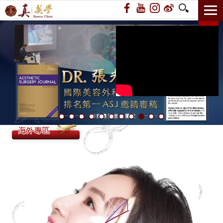
14週年 赫本頸闊雙向拉
海外專區